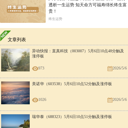
透析一生运势 知天命方可福寿绵长终生富
贵！
终生运势
文章列表
异动快报：直真科技（003007）5月6日10点48分触及
涨停板
973
2026/5/6
美诺华（603538）5月6日10点52分触及涨停板
1026
2026/5/6
瑞华泰（688323）5月6日10点51分触及涨停板