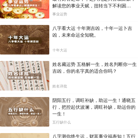
解读您的事业天赋，扭转当下不利困
局！！
事业运势
八字看大运 十年测吉凶，十年一运卜吉
凶，未来命运全知晓。
十年大运
姓名藏运势 五格解一生，姓名判断你一生
吉凶，你的名字真的适合你吗？
姓名详批
阴阳五行，调旺补缺，助运一生！通晓五
行，把控起伏波澜，调旺补缺，助运你的
一生！
五行缺什么
八字测你终生运，财富事业福寿知！五行